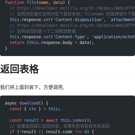
function
 file
(
name
, 
data
) {
  // https://developer.mozilla.org/zh-CN/docs/Web/HTTP
  // 说明浏览器应该将内容下载到本地；filename 的值预填为下
  this
.response.
set
(
'Content-disposition'
, 
`attachment
  // https://developer.mozilla.org/zh-CN/docs/Web/HTTP
  // 说明返回的是一个二进制流数据
  this
.response.
set
(
'Content-Type'
, 
'application/octet
  return
 (
this
.response.body 
=
 data);
}
返回表格
我们将上面封装下，方便调用,
async 
download
() {
  const
 { 
ctx
 } 
=
 this
;
  const
 result
 =
 await
 this
.
index
();
  // 如果返回接口返回信息，如果失败将原始信息返回
  if
 (
!
result 
||
 result.code 
!==
 0
) {