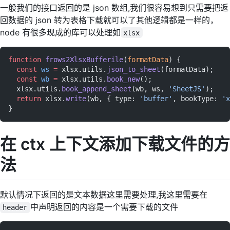
一般我们的接口返回的是 json 数组,我们很容易想到只需要把返
回数据的 json 转为表格下载就可以了其他逻辑都是一样的，
node 有很多现成的库可以处理如
xlsx
function
 frows2XlsxBufferile
(
formatData
) {
  const
 ws
 =
 xlsx.utils.
json_to_sheet
(formatData);
  const
 wb
 =
 xlsx.utils.
book_new
();
  xlsx.utils.
book_append_sheet
(wb, ws, 
'SheetJS'
);
  return
 xlsx.
write
(wb, { type: 
'buffer'
, bookType: 
'x
}
在 ctx 上下文添加下载文件的方
法
默认情况下返回的是文本数据这里需要处理,我这里需要在
中声明返回的内容是一个需要下载的文件
header