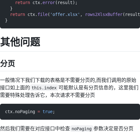
    return
 ctx.
error
(result);
  }
  return
 ctx.
file
(
'offer.xlsx'
, 
rows2XlsxBuffer
(result
}
其他问题
分页
一般情况下我们下载的表格是不需要分页的,而我们调用的原始
接口如上面的
可能默认是有分页信息的，这里我们
this.index
需要特殊处理告诉它，本次请求不需要分页
ctx.noPaging 
=
 true
;
然后我们需要在对应接口中检查
参数决定是否分页
noPaging