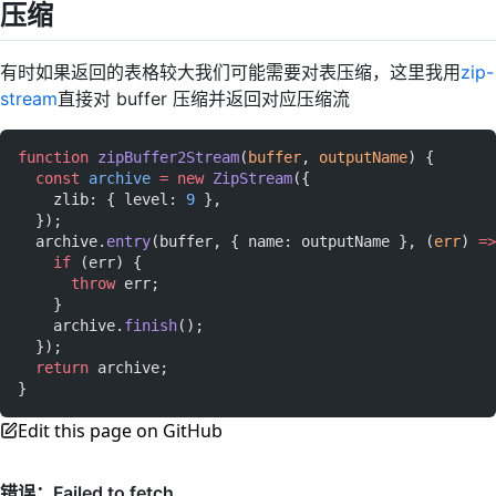
压缩
有时如果返回的表格较大我们可能需要对表压缩，这里我用
zip-
stream
直接对 buffer 压缩并返回对应压缩流
function
 zipBuffer2Stream
(
buffer
, 
outputName
) {
  const
 archive
 =
 new
 ZipStream
({
    zlib: { level: 
9
 },
  });
  archive.
entry
(buffer, { name: outputName }, (
err
) 
=>
    if
 (err) {
      throw
 err;
    }
    archive.
finish
();
  });
  return
 archive;
}
Edit this page on GitHub